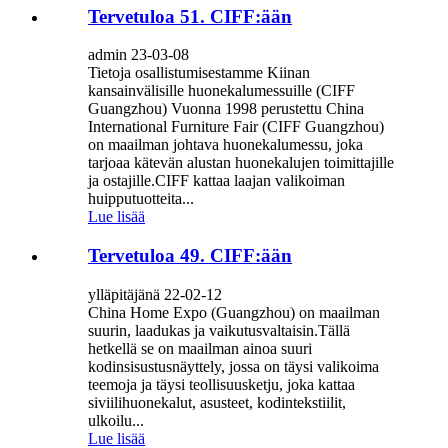
Tervetuloa 51. CIFF:ään
admin 23-03-08
Tietoja osallistumisestamme Kiinan
kansainvälisille huonekalumessuille (CIFF
Guangzhou) Vuonna 1998 perustettu China
International Furniture Fair (CIFF Guangzhou)
on maailman johtava huonekalumessu, joka
tarjoaa kätevän alustan huonekalujen toimittajille
ja ostajille.CIFF kattaa laajan valikoiman
huipputuotteita...
Lue lisää
Tervetuloa 49. CIFF:ään
ylläpitäjänä 22-02-12
China Home Expo (Guangzhou) on maailman
suurin, laadukas ja vaikutusvaltaisin.Tällä
hetkellä se on maailman ainoa suuri
kodinsisustusnäyttely, jossa on täysi valikoima
teemoja ja täysi teollisuusketju, joka kattaa
siviilihuonekalut, asusteet, kodintekstiilit,
ulkoilu...
Lue lisää