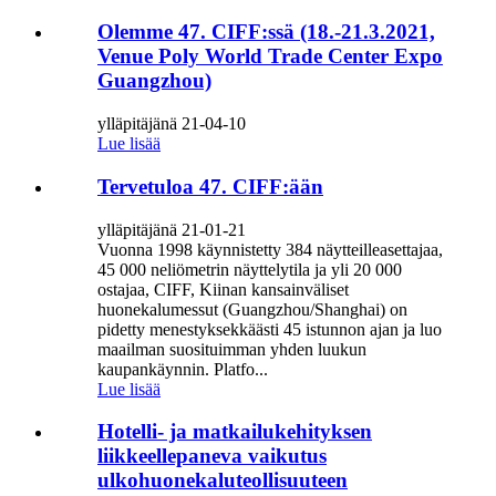
Olemme 47. CIFF:ssä (18.-21.3.2021,
Venue Poly World Trade Center Expo
Guangzhou)
ylläpitäjänä 21-04-10
Lue lisää
Tervetuloa 47. CIFF:ään
ylläpitäjänä 21-01-21
Vuonna 1998 käynnistetty 384 näytteilleasettajaa,
45 000 neliömetrin näyttelytila ​​ja yli 20 000
ostajaa, CIFF, Kiinan kansainväliset
huonekalumessut (Guangzhou/Shanghai) on
pidetty menestyksekkäästi 45 istunnon ajan ja luo
maailman suosituimman yhden luukun
kaupankäynnin. Platfo...
Lue lisää
Hotelli- ja matkailukehityksen
liikkeellepaneva vaikutus
ulkohuonekaluteollisuuteen