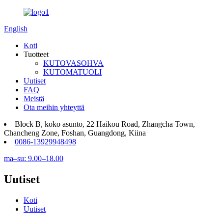
English
Koti
Tuotteet
KUTOVASOHVA
KUTOMATUOLI
Uutiset
FAQ
Meistä
Ota meihin yhteyttä
Block B, koko asunto, 22 Haikou Road, Zhangcha Town,
Chancheng Zone, Foshan, Guangdong, Kiina
0086-13929948498
ma–su: 9.00–18.00
Uutiset
Koti
Uutiset