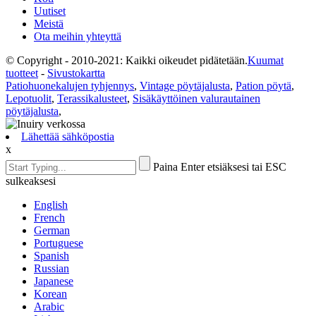
Uutiset
Meistä
Ota meihin yhteyttä
© Copyright - 2010-2021: Kaikki oikeudet pidätetään.
Kuumat
tuotteet
-
Sivustokartta
Patiohuonekalujen tyhjennys
,
Vintage pöytäjalusta
,
Pation pöytä
,
Lepotuolit
,
Terassikalusteet
,
Sisäkäyttöinen valurautainen
pöytäjalusta
,
Lähettää sähköpostia
x
Paina Enter etsiäksesi tai ESC
sulkeaksesi
English
French
German
Portuguese
Spanish
Russian
Japanese
Korean
Arabic