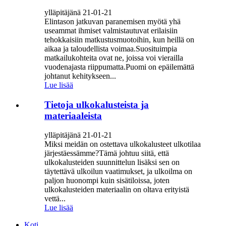
ylläpitäjänä 21-01-21
Elintason jatkuvan paranemisen myötä yhä
useammat ihmiset valmistautuvat erilaisiin
tehokkaisiin matkustusmuotoihin, kun heillä on
aikaa ja taloudellista voimaa.Suosituimpia
matkailukohteita ovat ne, joissa voi vierailla
vuodenajasta riippumatta.Puomi on epäilemättä
johtanut kehitykseen...
Lue lisää
Tietoja ulkokalusteista ja
materiaaleista
ylläpitäjänä 21-01-21
Miksi meidän on ostettava ulkokalusteet ulkotilaa
järjestäessämme?Tämä johtuu siitä, että
ulkokalusteiden suunnittelun lisäksi sen on
täytettävä ulkoilun vaatimukset, ja ulkoilma on
paljon huonompi kuin sisätiloissa, joten
ulkokalusteiden materiaalin on oltava erityistä
vettä...
Lue lisää
Koti